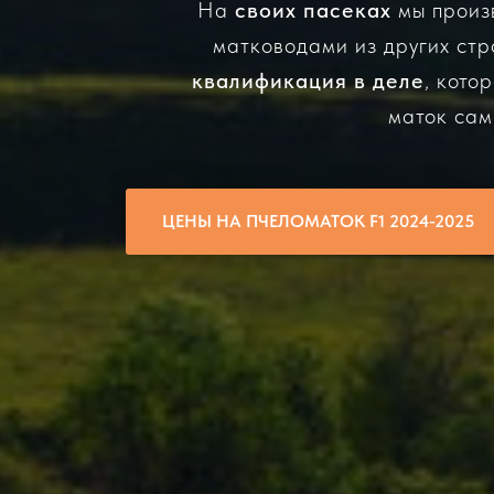
На
своих пасеках
мы прои
матководами из других ст
квалификация в деле
, кото
маток сам
ЦЕНЫ НА ПЧЕЛОМАТОК F1 2024-2025