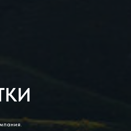
ТКИ
омпания
.